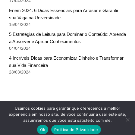
17/04/2024
Enem 2024: 6 Dicas Essenciais para Arrasar e Garantir
sua Vaga na Universidade
15/04/2024
5 Estratégias de Leitura para Dominar o Conteúdo: Aprenda
a Absorver e Aplicar Conhecimentos
04/04/2024
4 Incríveis Dicas para Economizar Dinheiro e Transformar
sua Vida Financeira
28/03/2024
Fale conosco
Glossário do Sucesso
x
Usamos cookies para garantir que oferecemos a melhor
Política de Privacidade
Sobre Nós
Termos de uso
experiência em nosso site. Se você continuar a usar este site,
assumiremos que você está satisfeito com ele.
© Escala do Sucesso - TODOS OS DIREITOS
Ok
Política de Privacidade
RESERVADOS.
Cursos 24 Horas - Cursos Online com Certificado