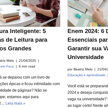
ura Inteligente: 5
Enem 2024: 6 
s de Leitura para
Essenciais par
ros Grandes
Garantir sua V
Universidade
triz Melo
21/04/2025
a em Foco
6 min read
por Beatriz Melo
21/04/
Educação e aprendizado
á se deparou com um livro de
ções épicas e ficou intimidado com
Você está se preparan
ntidade de páginas? Não se
2024 e deseja conquist
pe, estamos aqui para
vaga na universidade? 
r!…
Leia mais »
ao lugar certo! Neste a