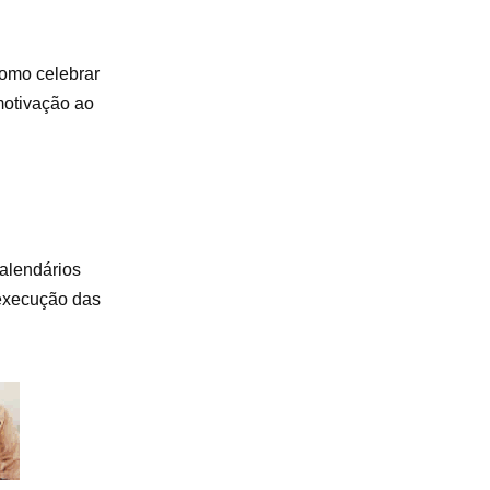
como celebrar
motivação ao
calendários
 execução das