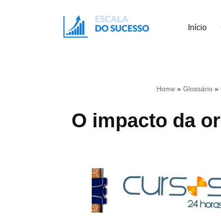
Início
Pular
para
o
conteúdo
Home
»
Glossário
»
O impacto da or