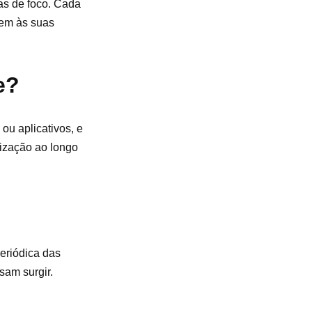
eas de foco. Cada
tem às suas
e?
ou aplicativos, e
nização ao longo
periódica das
sam surgir.