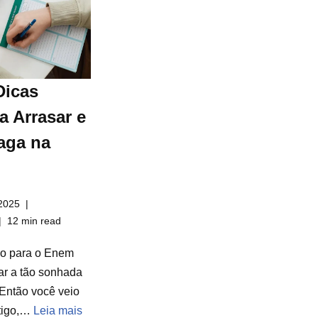
Dicas
a Arrasar e
aga na
2025
12 min read
do para o Enem
ar a tão sonhada
Então você veio
rtigo,…
Leia mais