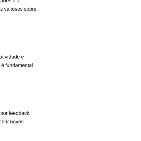
dades e a
ts valiosos sobre
atividade e
o é fundamental
 por feedback.
obrir novos