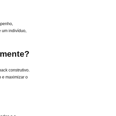
mpenho,
 um indivíduo,
azmente?
ack construtivo.
o e maximizar o