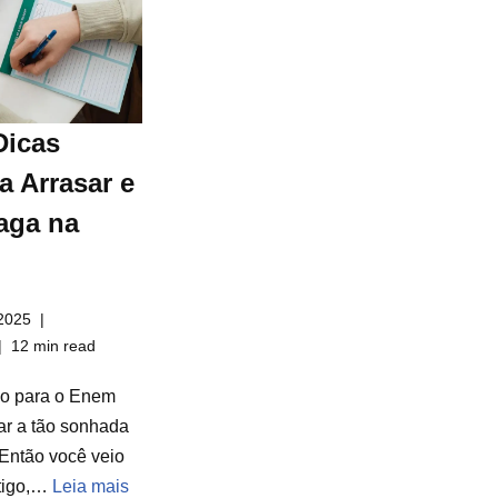
Dicas
a Arrasar e
aga na
2025
12 min read
do para o Enem
ar a tão sonhada
Então você veio
rtigo,…
Leia mais