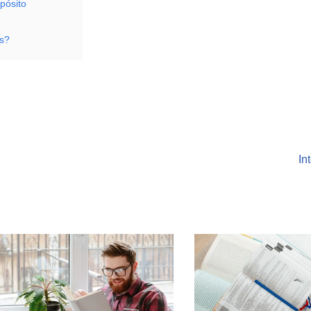
pósito
as?
In