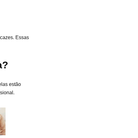
icazes. Essas
a?
elas estão
sional.