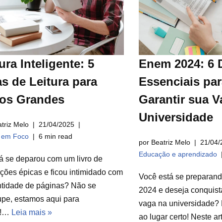
ura Inteligente: 5
Enem 2024: 6 
s de Leitura para
Essenciais par
ros Grandes
Garantir sua V
Universidade
triz Melo
21/04/2025
a em Foco
6 min read
por Beatriz Melo
21/04/
Educação e aprendizado
á se deparou com um livro de
ções épicas e ficou intimidado com
Você está se preparan
ntidade de páginas? Não se
2024 e deseja conquist
pe, estamos aqui para
vaga na universidade? 
r!…
Leia mais »
ao lugar certo! Neste a