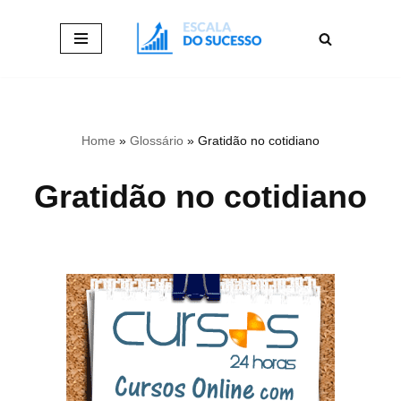
Pular
para
o
conteúdo
Home
»
Glossário
»
Gratidão no cotidiano
Gratidão no cotidiano