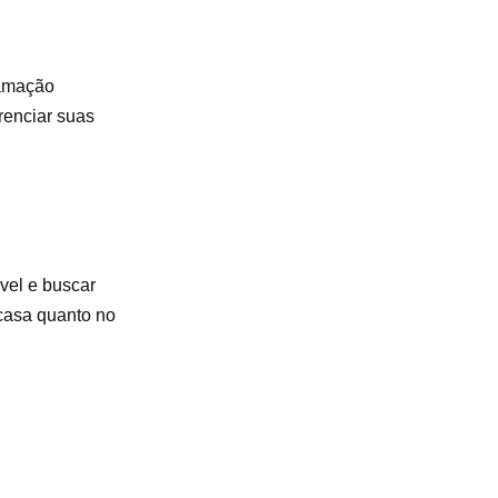
ramação
renciar suas
vel e buscar
casa quanto no