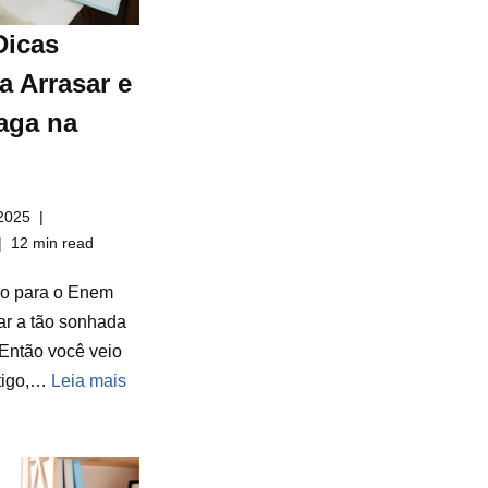
Dicas
a Arrasar e
aga na
2025
12 min read
do para o Enem
ar a tão sonhada
Então você veio
rtigo,…
Leia mais