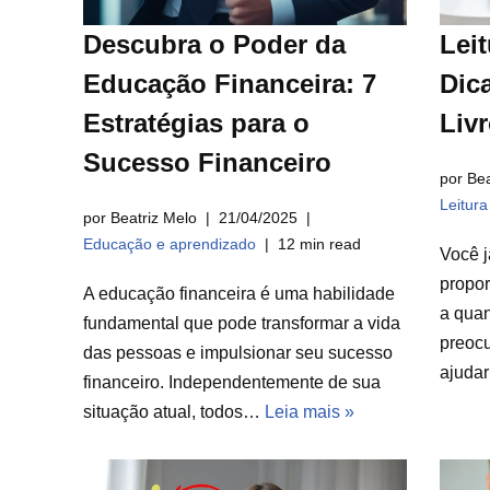
Descubra o Poder da
Leit
Educação Financeira: 7
Dica
Estratégias para o
Liv
Sucesso Financeiro
por Bea
Leitur
por Beatriz Melo
21/04/2025
Educação e aprendizado
12 min read
Você j
propor
A educação financeira é uma habilidade
a qua
fundamental que pode transformar a vida
preocu
das pessoas e impulsionar seu sucesso
ajuda
financeiro. Independentemente de sua
situação atual, todos…
Leia mais »