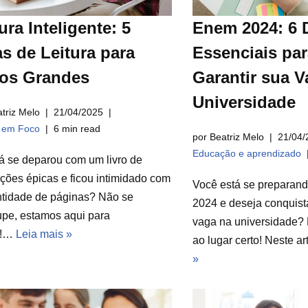
ura Inteligente: 5
Enem 2024: 6 
s de Leitura para
Essenciais par
ros Grandes
Garantir sua V
Universidade
triz Melo
21/04/2025
a em Foco
6 min read
por Beatriz Melo
21/04/
Educação e aprendizado
á se deparou com um livro de
ções épicas e ficou intimidado com
Você está se preparan
ntidade de páginas? Não se
2024 e deseja conquist
pe, estamos aqui para
vaga na universidade? 
r!…
Leia mais »
ao lugar certo! Neste a
»