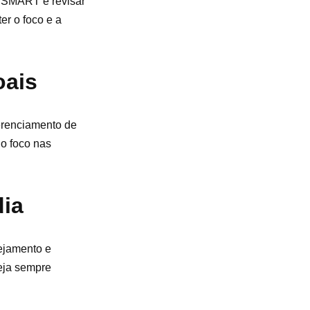
s SMART e revisar
er o foco e a
oais
erenciamento de
 o foco nas
dia
ejamento e
teja sempre