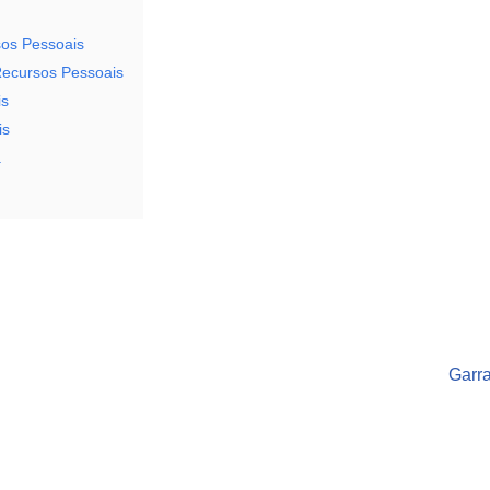
sos Pessoais
Recursos Pessoais
is
is
a
Garr