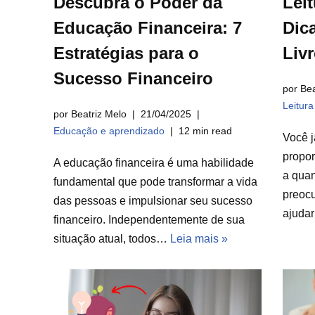
Descubra o Poder da
Leit
Educação Financeira: 7
Dica
Estratégias para o
Liv
Sucesso Financeiro
por Bea
Leitur
por Beatriz Melo
21/04/2025
Educação e aprendizado
12 min read
Você j
propor
A educação financeira é uma habilidade
a qua
fundamental que pode transformar a vida
preocu
das pessoas e impulsionar seu sucesso
ajuda
financeiro. Independentemente de sua
situação atual, todos…
Leia mais »