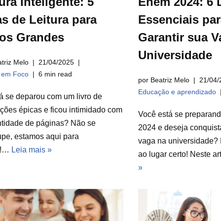
ura Inteligente: 5
Enem 2024: 6 
s de Leitura para
Essenciais par
ros Grandes
Garantir sua V
Universidade
triz Melo
21/04/2025
a em Foco
6 min read
por Beatriz Melo
21/04/
Educação e aprendizado
á se deparou com um livro de
ções épicas e ficou intimidado com
Você está se preparan
ntidade de páginas? Não se
2024 e deseja conquist
pe, estamos aqui para
vaga na universidade? 
r!…
Leia mais »
ao lugar certo! Neste a
»