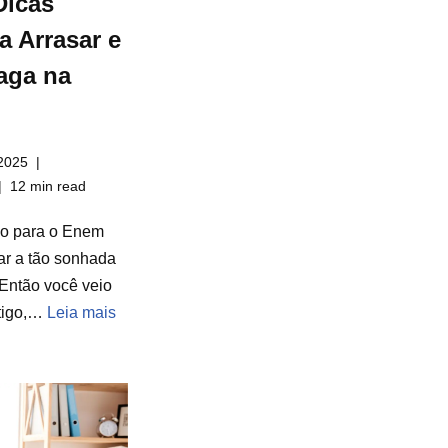
Dicas
a Arrasar e
aga na
2025
12 min read
do para o Enem
ar a tão sonhada
Então você veio
rtigo,…
Leia mais