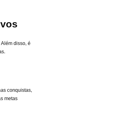
ivos
 Além disso, é
as.
as conquistas,
as metas