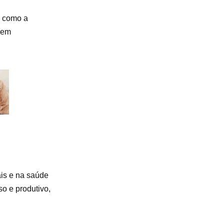
s como a
s em
ais e na saúde
o e produtivo,