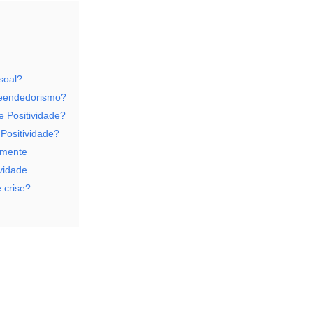
soal?
reendedorismo?
 Positividade?
Positividade?
amente
vidade
 crise?