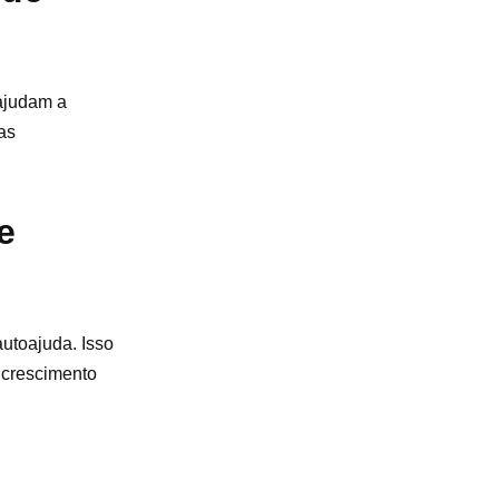
 ajudam a
as
e
utoajuda. Isso
 crescimento