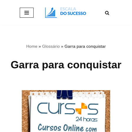
Pular
para
o
conteúdo
Home
»
Glossário
»
Garra para conquistar
Garra para conquistar