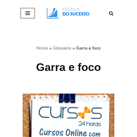
Pular
para
o
conteúdo
Home
»
Glossário
»
Garra e foco
Garra e foco