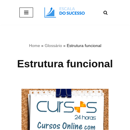
Pular
para
o
conteúdo
Home
»
Glossário
»
Estrutura funcional
Estrutura funcional