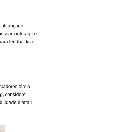
r alcançado
ossam interagir e
para feedbacks e
ciadores têm a
g, considere
lidade e atrair