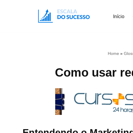
Início
Pular
para
o
conteúdo
Home
»
Glos
Como usar re
Entendendo o Marketing