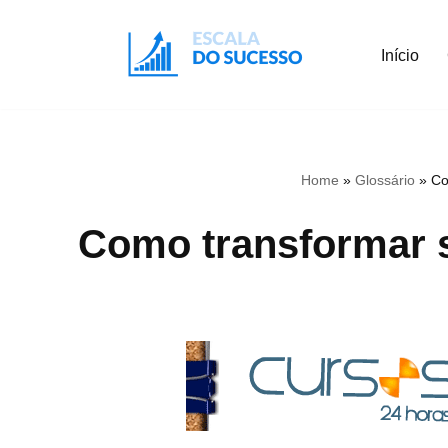
Início
Pular
para
o
conteúdo
Home
»
Glossário
»
Co
Como transformar 