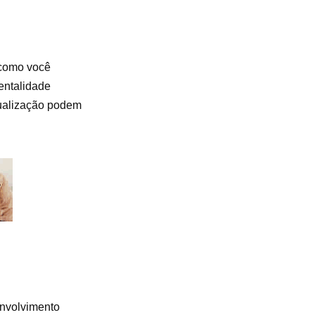
 como você
entalidade
sualização podem
envolvimento