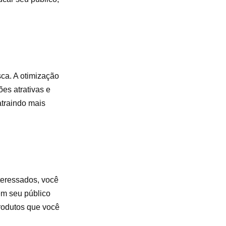
ca. A otimização
es atrativas e
atraindo mais
nteressados, você
ém seu público
rodutos que você