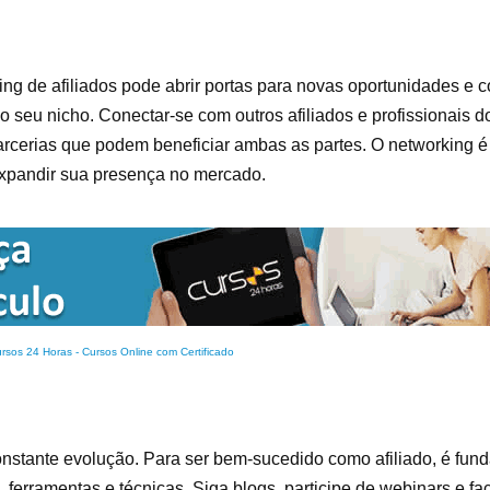
ng de afiliados pode abrir portas para novas oportunidades e 
o seu nicho. Conectar-se com outros afiliados e profissionais d
 parcerias que podem beneficiar ambas as partes. O networking 
expandir sua presença no mercado.
rsos 24 Horas - Cursos Online com Certificado
 constante evolução. Para ser bem-sucedido como afiliado, é fu
ferramentas e técnicas. Siga blogs, participe de webinars e fa