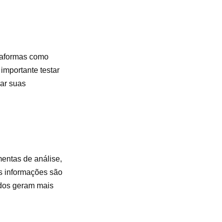
ataformas como
importante testar
ar suas
mentas de análise,
as informações são
údos geram mais