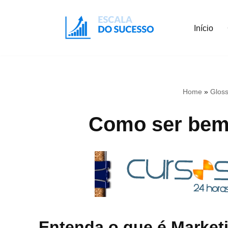
Início
Pular
para
o
conteúdo
Home
»
Gloss
Como ser bem 
Entenda o que é Marketi