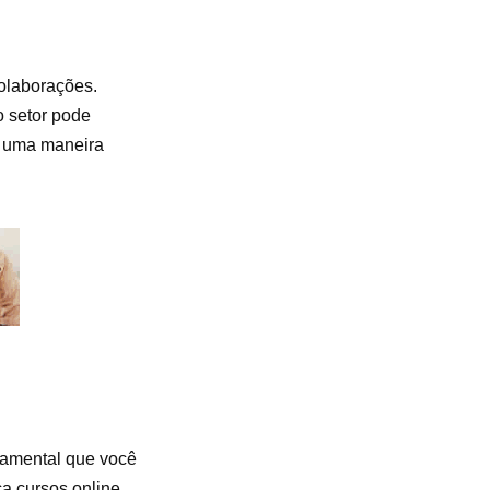
colaborações.
o setor pode
é uma maneira
ndamental que você
ça cursos online