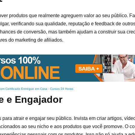
mover produtos que realmente agreguem valor ao seu público. 
gar, verificando sua qualidade, reputação e feedback de outros
chances de conversão, mas também ajudam a construir sua cre
res do marketing de afiliados.
com Certificado Entregue em Casa
-
Cursos 24 Horas
e e Engajador
ra atrair e engajar seu público. Invista em criar artigos, víde
cionados ao seu nicho e aos produtos que você promove. O co
as experiências pessoais com os produtos. Isso não só ajuda a ed