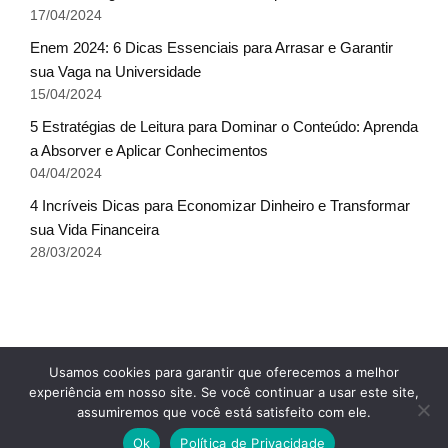
17/04/2024
Enem 2024: 6 Dicas Essenciais para Arrasar e Garantir
sua Vaga na Universidade
15/04/2024
5 Estratégias de Leitura para Dominar o Conteúdo: Aprenda
a Absorver e Aplicar Conhecimentos
04/04/2024
4 Incríveis Dicas para Economizar Dinheiro e Transformar
sua Vida Financeira
28/03/2024
Fale conosco
Glossário do Sucesso
x
Usamos cookies para garantir que oferecemos a melhor
Política de Privacidade
Sobre Nós
Termos de uso
experiência em nosso site. Se você continuar a usar este site,
assumiremos que você está satisfeito com ele.
© Escala do Sucesso - TODOS OS DIREITOS
Ok
Política de Privacidade