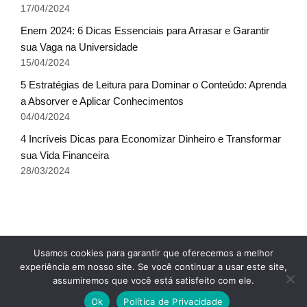
17/04/2024
Enem 2024: 6 Dicas Essenciais para Arrasar e Garantir
sua Vaga na Universidade
15/04/2024
5 Estratégias de Leitura para Dominar o Conteúdo: Aprenda
a Absorver e Aplicar Conhecimentos
04/04/2024
4 Incríveis Dicas para Economizar Dinheiro e Transformar
sua Vida Financeira
28/03/2024
Fale conosco
Glossário do Sucesso
x
Usamos cookies para garantir que oferecemos a melhor
Política de Privacidade
Sobre Nós
Termos de uso
experiência em nosso site. Se você continuar a usar este site,
assumiremos que você está satisfeito com ele.
© Escala do Sucesso - TODOS OS DIREITOS
Ok
Política de Privacidade