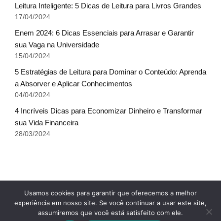
Leitura Inteligente: 5 Dicas de Leitura para Livros Grandes
17/04/2024
Enem 2024: 6 Dicas Essenciais para Arrasar e Garantir
sua Vaga na Universidade
15/04/2024
5 Estratégias de Leitura para Dominar o Conteúdo: Aprenda
a Absorver e Aplicar Conhecimentos
04/04/2024
4 Incríveis Dicas para Economizar Dinheiro e Transformar
sua Vida Financeira
28/03/2024
Fale conosco
Glossário do Sucesso
x
Usamos cookies para garantir que oferecemos a melhor
Política de Privacidade
Sobre Nós
Termos de uso
experiência em nosso site. Se você continuar a usar este site,
assumiremos que você está satisfeito com ele.
© Escala do Sucesso - TODOS OS DIREITOS