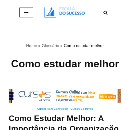
Pular
para
o
conteúdo
Home
»
Glossário
»
Como estudar melhor
Como estudar melhor
Cursos com Certificado
-
Cursos 24 Horas
Como Estudar Melhor: A
Importância da Organização