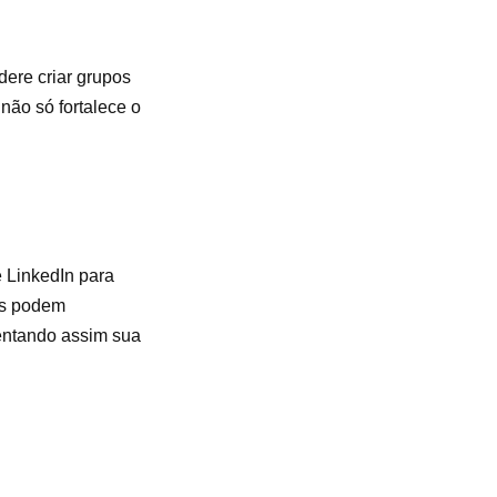
dere criar grupos
não só fortalece o
e LinkedIn para
os podem
mentando assim sua