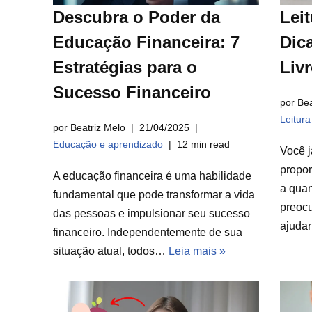
Descubra o Poder da
Leit
Educação Financeira: 7
Dica
Estratégias para o
Liv
Sucesso Financeiro
por Bea
Leitur
por Beatriz Melo
21/04/2025
Educação e aprendizado
12 min read
Você j
propor
A educação financeira é uma habilidade
a qua
fundamental que pode transformar a vida
preocu
das pessoas e impulsionar seu sucesso
ajuda
financeiro. Independentemente de sua
situação atual, todos…
Leia mais »