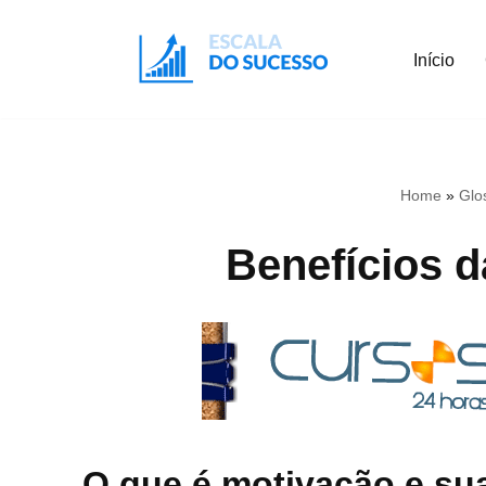
Início
Pular
para
o
conteúdo
Home
»
Glo
Benefícios 
O que é motivação e su