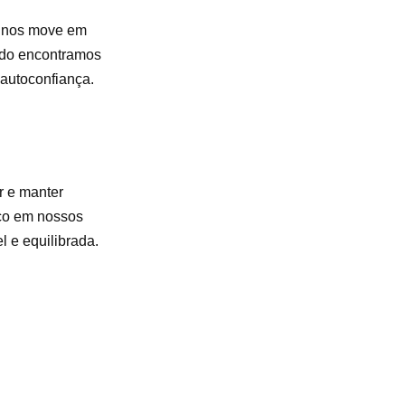
e nos move em
ndo encontramos
autoconfiança.
r e manter
rço em nossos
 e equilibrada.