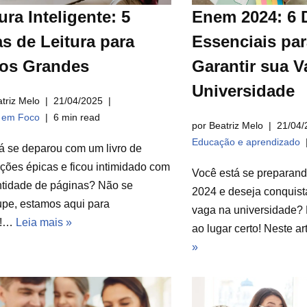
ura Inteligente: 5
Enem 2024: 6 
s de Leitura para
Essenciais par
ros Grandes
Garantir sua V
Universidade
triz Melo
21/04/2025
a em Foco
6 min read
por Beatriz Melo
21/04/
Educação e aprendizado
á se deparou com um livro de
ções épicas e ficou intimidado com
Você está se preparan
ntidade de páginas? Não se
2024 e deseja conquist
pe, estamos aqui para
vaga na universidade? 
r!…
Leia mais »
ao lugar certo! Neste a
»