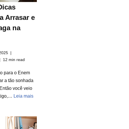
Dicas
a Arrasar e
aga na
2025
12 min read
do para o Enem
ar a tão sonhada
Então você veio
rtigo,…
Leia mais